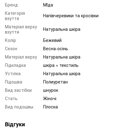
Бренд
МІда
Категорія
Напівчеревики та кросівки
взуття
Матеріал верху
Натуральна шкіра
взуття
Колір
Бежевий
Сезон
Весна-осінь
Матеріал верху
Натуральна шкіра
Підкладка
шкіра + текстиль
Устілка
Натуральна шкіра
Підошва
Полиуретан
Вид застібки
шнурок
Стать
Жіночі
Вид подошвы
Плоска
Відгуки