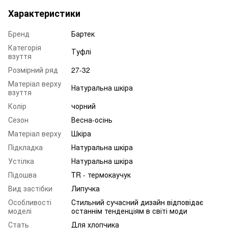
Характеристики
Бренд
Бартек
Категорія
Туфлі
взуття
Розмірний ряд
27-32
Матеріал верху
Натуральна шкіра
взуття
Колір
чорний
Сезон
Весна-осінь
Матеріал верху
Шкіра
Підкладка
Натуральна шкіра
Устілка
Натуральна шкіра
Підошва
TR - термокаучук
Вид застібки
Липучка
Особливості
Стильний сучасний дизайн відповідає
моделі
останнім тенденціям в світі моди
Стать
Для хлопчика