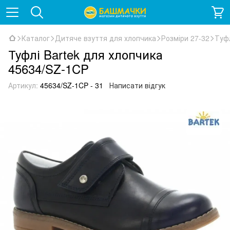
Каталог
Дитяче взуття для хлопчика
Розміри 27-32
Туфл
Туфлі Bartek для хлопчика
45634/SZ-1CP
Артикул:
45634/SZ-1CP - 31
Написати відгук