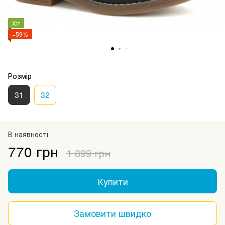
Хіт
−59%
Розмір
31
32
В наявності
770 грн
1 899 грн
Купити
Замовити швидко