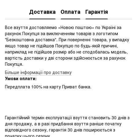
Доставка
Оплата
Гарантія
Все взуття достовляемо «Новою поштою» по Україні за
рахунок Покупця за виключенням товарів з логотипом
"Безкоштовна доставка". При поверненні товара, у випадку
якщо товар не підійшов Покупцю по будь-якій причині,
наприклад не підійшов розмір або не сподобалась модель,
вартість доставки у дві сторони здійснюється за рахунок
Покупця.
Більше інформації про доставку
Умови оплати:
Передплата 100% на карту Приват банка.
Гарантійний
термін
експлуатації
взуття
становить
30
днів з
дня
продажу
,
а
в
разі
придбання
взуття
раніше
початку
відповідного
сезону
,
гарантія
30
днів
поширюється
з
початку
цього
сезону
.