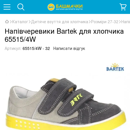
Каталог
Дитяче взуття для хлопчика
Розміри 27-32
Напі
Напівчеревики Bartek для хлопчика
65515/4W
Артикул:
65515/4W - 32
Написати відгук